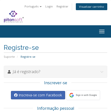
Português
Login
Registrar
Visualizar carrinho
Alter
nave
Registre-se
Suporte
Registre-se
Já é registrado?
Inscrever-se
Inscreva-se com Facebook
Sign in with Google
Informação pessoal