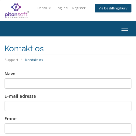
Dansk
Log ind
Register
Vis bestillingskurv
Togg
navig
Kontakt os
Support
Kontakt os
Navn
E-mail adresse
Emne