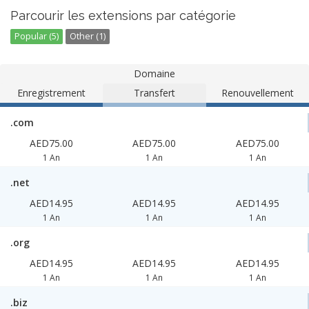
Parcourir les extensions par catégorie
Popular (5)
Other (1)
Domaine
Enregistrement
Transfert
Renouvellement
.com
AED75.00
AED75.00
AED75.00
1 An
1 An
1 An
.net
AED14.95
AED14.95
AED14.95
1 An
1 An
1 An
.org
AED14.95
AED14.95
AED14.95
1 An
1 An
1 An
.biz