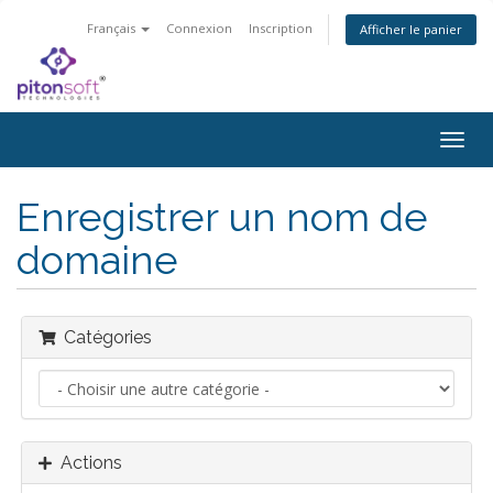
Français
Connexion
Inscription
Afficher le panier
Bascu
la
navig
Enregistrer un nom de
domaine
Catégories
Actions